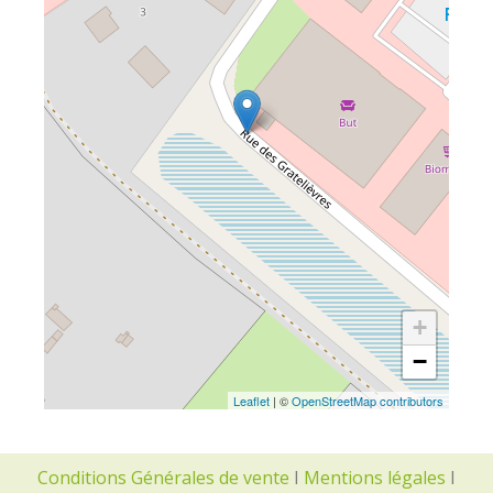
+
−
Leaflet
| ©
OpenStreetMap contributors
Conditions Générales de vente
I
Mentions légales
I