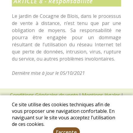
ARTICLE 8 - Responsabilité
Le jardin de Cocagne de Blois, dans le processus
de vente à distance, n’est tenu que par une
obligation de moyens. Sa responsabilité ne
pourra être engagée pour un dommage
résultant de l’utilisation du réseau Internet tel
que perte de données, intrusion, virus, rupture
du service, ou autres problèmes involontaires.
Dernière mise à jour le 05/10/2021
Conditions Générales de vente
I
Mentions légales
I
Protection des données personnelles
Ce site utilise des cookies techniques afin de
vous proposer une navigation confortable. En
naviguant sur le site vous acceptez l’utilisation
de ces cookies.
J’accepte