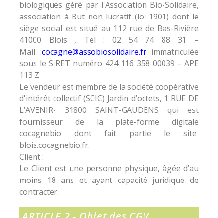
biologiques géré par l'Association Bio-Solidaire,
association à But non lucratif (loi 1901) dont le
siège social est situé au 112 rue de Bas-Rivière
41000 Blois , Tel : 02 54 74 88 31 –
Mail :
cocagne@assobiosolidaire.fr
immatriculée
sous le SIRET numéro 424 116 358 00039 – APE
113 Z
Le vendeur est membre de la société coopérative
d'intérêt collectif (SCIC) Jardin d’octets, 1 RUE DE
L’AVENIR- 31800 SAINT-GAUDENS qui est
fournisseur de la plate-forme digitale
cocagnebio dont fait partie le site
blois.cocagnebio.fr.
Client :
Le Client est une personne physique, âgée d’au
moins 18 ans et ayant capacité juridique de
contracter.
ARTICLE 2 - Objet des CGV