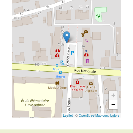
+
−
Leaflet
| ©
OpenStreetMap contributors