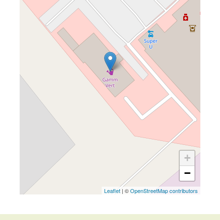
+
−
Leaflet
| ©
OpenStreetMap contributors