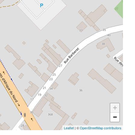
+
−
Leaflet
| ©
OpenStreetMap contributors