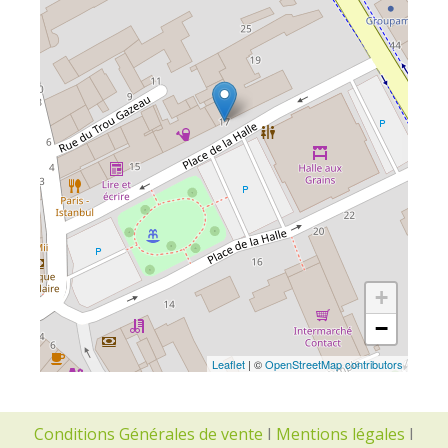
+
−
Leaflet
| ©
OpenStreetMap contributors
Conditions Générales de vente
I
Mentions légales
I