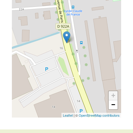
+
−
Leaflet
| ©
OpenStreetMap contributors