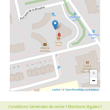
+
−
Leaflet
| ©
OpenStreetMap contributors
Conditions Générales de vente
I
Mentions légales
I