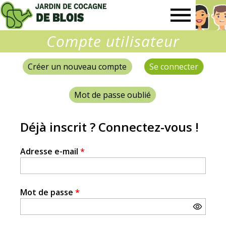
Jardin
Compte utilisateur
de
Créer un nouveau compte
Se connecter
(onglet 
Onglets
Cocagne
principaux
Mot de passe oublié
de
Déjà inscrit ? Connectez-vous !
Blois
Adresse e-mail
*
Mot de passe
*